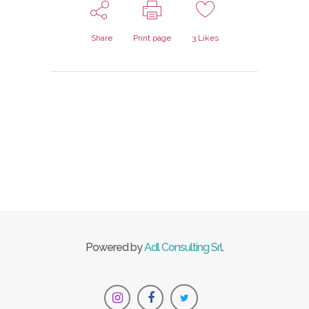
Share
Print page
3
Likes
Powered by
Adl Consulting Srl
.