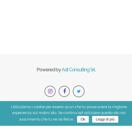
Powered by
Adl Consulting Srl
.
Utilizziamo i cookie per essere sicuri che tu possa avere la migliore
esperienza sul nostro sito. Se continui ad utilizzare questo sito noi
CHI DONA
assumiamo che tu ne sia felice.
Ok
Leggi di più
CHI RICEVE
APPROFONDIMENTI