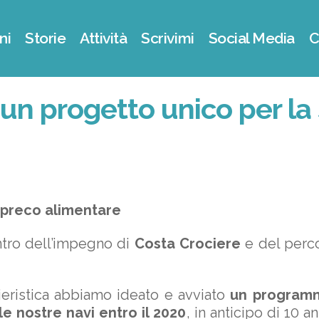
ni
Storie
Attività
Scrivimi
Social Media
C
 progetto unico per la s
o spreco alimentare
ntro dell’impegno di
Costa Crociere
e del perco
cieristica abbiamo ideato e avviato
un programma
le nostre navi entro il 2020
, in anticipo di 10 a