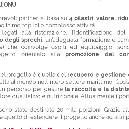
ll’ONU
.
revoli partner, si basa su
4 pilastri
:
valore, ridu
o in molteplici e complesse attività.
gati alla ristorazione, l’identificazione del r
o degli sprechi
, un’adeguata formazione e ca
te) che coinvolge ospiti ed equipaggio, sono
getto orientato alla
promozione del co
 del progetto è quella del
recupero e gestione 
lta al mondo nell’intero settore marittimo, Costa 
 un percorso per gestire
la raccolta e la distrib
alore qualitativo e nutrizionale. Attualmente i po
ono state destinate 20 mila porzioni. Grazie all
 è quello di estendere il progetto anche ad altri p