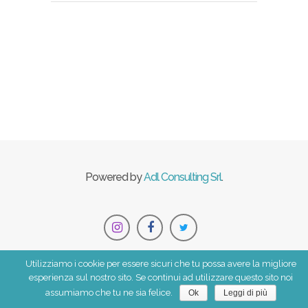
Powered by
Adl Consulting Srl
.
Utilizziamo i cookie per essere sicuri che tu possa avere la migliore
esperienza sul nostro sito. Se continui ad utilizzare questo sito noi
CHI DONA
assumiamo che tu ne sia felice.
Ok
Leggi di più
CHI RICEVE