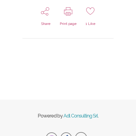
Share
Print page
1
Like
Powered by
Adl Consulting Srl
.